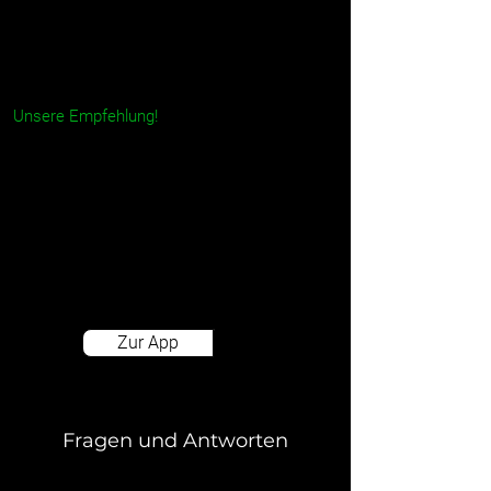
Jetzt per App buchen!
Unsere Empfehlung!
Mit der App bekommst du viele nützliche
Funktionen: Kostenlos stornieren bis
Parkbeginn, Parkzeit verlängern,
Schranke öffnen, die Navigation über
Google Maps starten und eine 24/7
Hotline per Knopfdruck.
Zur App
Fragen und Antworten