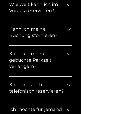
Wie weit kann ich im
Voraus reservieren?
Du kannst bis zu 12 Monaten
im Voraus deinen Parkplatz
Kann ich meine
reservieren.
Buchung stornieren?
Ja. Du kannst deine Buchung
kostenlos stornieren, solange
Kann ich meine
die Buchungszeit noch nicht
gebuchte Parkzeit
begonnen hat.
verlängern?
Sollte der Parkplatz nicht
ausgebucht sein, kannst du
Kann ich auch
deine Parkzeit ganz leicht
telefonisch reservieren?
über deine offene Buchung in
der App verlängern. Falls der
Nein, leider nicht. Unsere
Parkplatz ausgebucht ist oder
Mitarbeiter helfen dir aber
Ich möchte für jemand