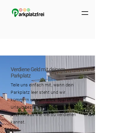
Verdiene Geld mit deinem
Parkplatz
Teile uns einfach mit, wann dein
Parkplatz leer steht und wir
kümmern uns um alles. Sparen oder
Urlaub bezahlen? Deine Wahl. Finde
jetzt heraus wie viel du verdienen
kannst.