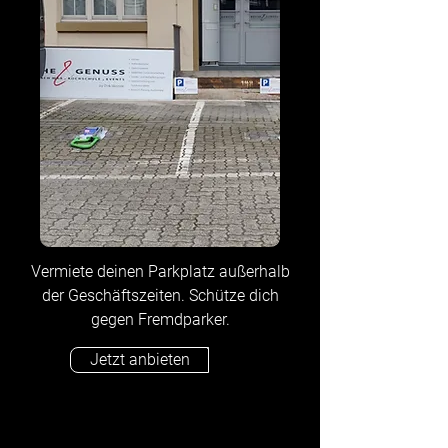
Vermiete deinen Parkplatz außerhalb
der Geschäftszeiten. Schütze dich
gegen Fremdparker.
Jetzt anbieten