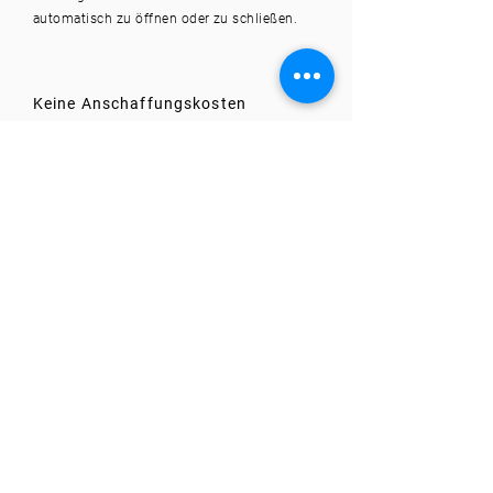
automatisch zu öffnen oder zu schließen.
Keine Anschaffungskosten
Wenn du deinen Parkplatz bei uns anbieten
möchtest und Bedarf für die Parkbügel
besteht, stellen wir dir diese bereit und
kümmern uns um die Installation und
Wartung. Für diese Dienstleistung erheben
wir eine geringe Gebühr, die mit deinen
Gewinnen verrechnet wird.
Anfrage senden
Fragen und Antworten
Wie bekomme ich