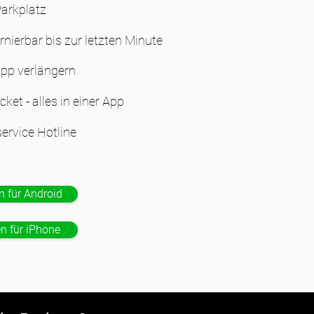
Parkplatz
rnierbar bis zur letzten Minute
App verlängern
cket - alles in einer App
ervice Hotline
n für Android
en für iPhone