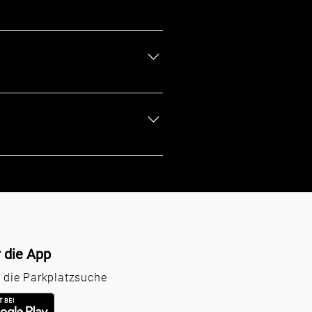
ung per App oder Website.
 wird. Sie erhält dann über
edigt.
r die App
r die Parkplatzsuche