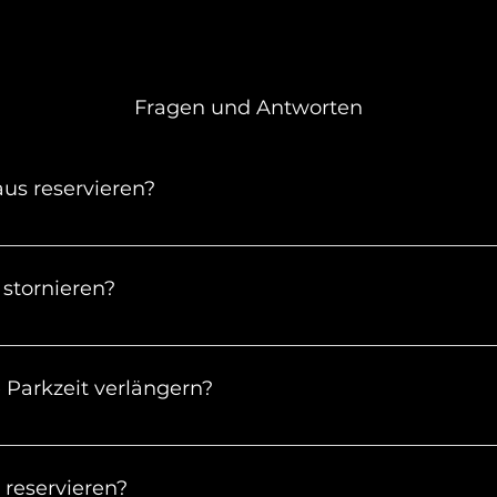
Fragen und Antworten
us reservieren?
im Voraus deinen Parkplatz reservieren.
stornieren?
 kostenlos stornieren, solange die Buchungszeit noch 
Parkzeit verlängern?
usgebucht sein, kannst du deine Parkzeit ganz leicht üb
r Parkplatz ausgebucht ist oder du per Website gebucht
 reservieren?