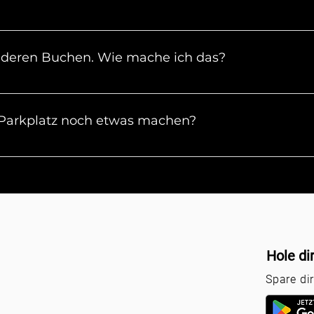
re uns einfach und wir finden eine Lösung.
tarbeiter helfen dir aber gerne telefonisch bei der Buch
nderen Buchen. Wie mache ich das?
ie E-Mail Adresse von der Person an, die bei uns parken
en der Schranke.
 Parkplatz noch etwas machen?
erminal gehen. Mit der Buchung hast du bereits alles erl
Hole di
Spare di