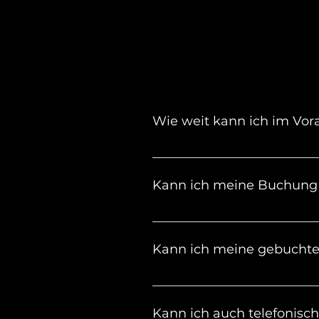
Wie weit kann ich im Vora
Du kannst bis zu 12 Monaten 
Kann ich meine Buchung 
Ja. Du kannst deine Buchung
Kann ich meine gebuchte 
Sollte der Parkplatz nicht a
der App verlängern. Falls de
Kann ich auch telefonisch