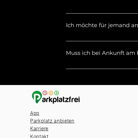
Parkzeit brauchst, kontaktie
Nein, leider nicht. Unsere Mi
Ich möchte für jemand a
Gib bei der Buchung einfach d
die E-Mail den Link zum Öffn
Muss ich bei Ankunft am
Nein, du kannst direkt zum T
App
Parkplatz anbieten
Karriere
Kontakt