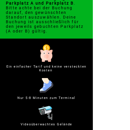
Parkplatz A und Parkplatz B
.
Bitte achte bei der Buchung
darauf, den gewünschten
Standort auszuwählen. Deine
Buchung ist ausschließlich für
den jeweils gebuchten Parkplatz
(A oder B) gültig.
Ein einfacher Tarif und keine versteckten
Kosten
Nur 5-8 Minuten zum Terminal
Videoüberwachtes Gelände