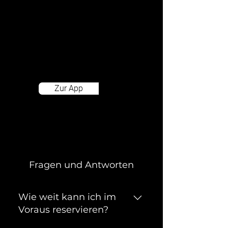
Mit der App bekommst du viele nützliche
Funktionen: Kostenlos stornieren bis
Parkbeginn, Parkzeit verlängern,
Schranke öffnen, die Navigation über
Google Maps starten und eine 24/7
Hotline per Knopfdruck.
Zur App
Fragen und Antworten
Wie weit kann ich im
Voraus reservieren?