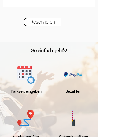
Reservieren
So einfach geht's!
Parkzeit
eingeben
Bezahlen
Anfahrt per App
Schranke
öffnen