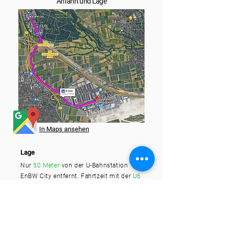
Anfahrt und Lage
In Maps ansehen
Lage
Nur
50 Meter
von der U-Bahnstation
EnBW City entfernt. Fahrtzeit mit der
U6
ca.
6 Minuten
. Fußweg
2 Minuten.
Anfahrt
Nach der Buchung kann die Navigation
direkt über der 1-2-3 parkplatzfrei App