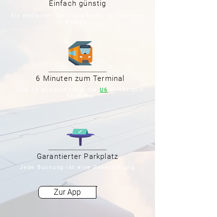
Einfach günstig
Ein einfacher Tarif und keine versteckten
Kosten
6 Minuten zum Terminal
Alle 10 Minuten fährt die
U6
direkt zum
Terminal
Garantierter Parkplatz
Jede Buchung ist eine Reservierung
Zur App