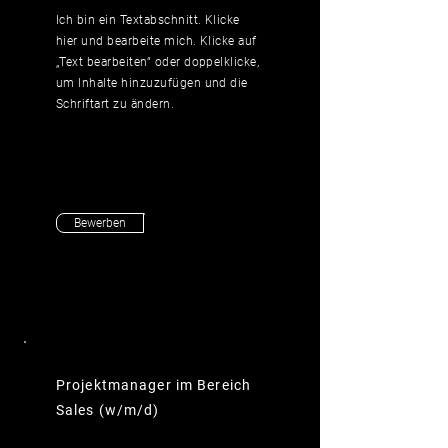
Ich bin ein Textabschnitt. Klicke
hier und bearbeite mich. Klicke auf
„Text bearbeiten“ oder doppelklicke,
um Inhalte hinzuzufügen und die
Schriftart zu ändern.
Bewerben
Projektmanager im Bereich
Sales (w/m/d)