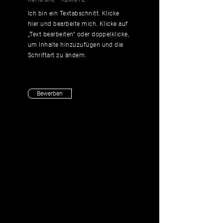
Ich bin ein Textabschnitt. Klicke
hier und bearbeite mich. Klicke auf
„Text bearbeiten“ oder doppelklicke,
um Inhalte hinzuzufügen und die
Schriftart zu ändern.
Bewerben
Passende Stelle nicht
dabei? Sende uns eine
Initiativbewerbung.