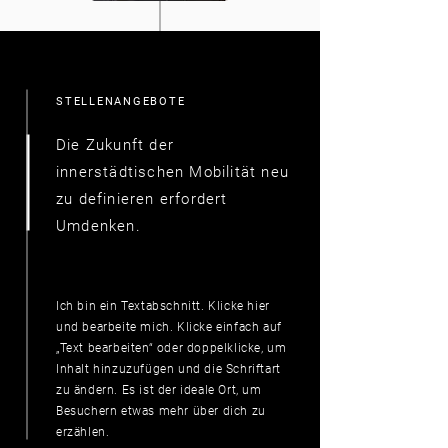
STELLENANGEBOTE
Die Zukunft der
innerstädtischen Mobilität neu
zu definieren erfordert
Umdenken.
Ich bin ein Textabschnitt. Klicke hier
und bearbeite mich. Klicke einfach auf
„Text bearbeiten“ oder doppelklicke, um
Inhalt hinzuzufügen und die Schriftart
zu ändern. Es ist der ideale Ort, um
Besuchern etwas mehr über dich zu
erzählen.