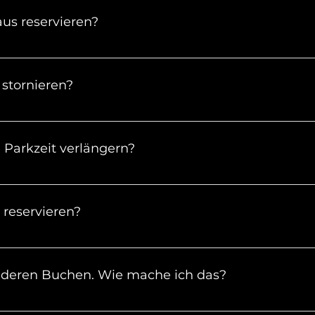
us reservieren?
im Voraus deinen Parkplatz reservieren.
stornieren?
 kostenlos stornieren, solange die Buchungszeit noch 
Parkzeit verlängern?
usgebucht sein, kannst du deine Parkzeit ganz leicht üb
r Parkplatz ausgebucht ist oder du per Website gebucht
 reservieren?
re uns einfach und wir finden eine Lösung.
tarbeiter helfen dir aber gerne telefonisch bei der Buch
nderen Buchen. Wie mache ich das?
ie E-Mail Adresse von der Person an, die bei uns parken