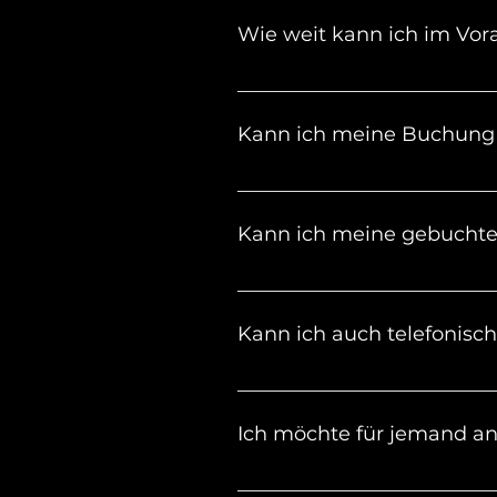
Wie weit kann ich im Vora
Du kannst bis zu 12 Monaten 
Kann ich meine Buchung 
Ja. Du kannst deine Buchung
Kann ich meine gebuchte 
Sollte der Parkplatz nicht a
der App verlängern. Falls de
Kann ich auch telefonisch
Parkzeit brauchst, kontaktie
Nein, leider nicht. Unsere Mi
Ich möchte für jemand a
Gib bei der Buchung einfach d