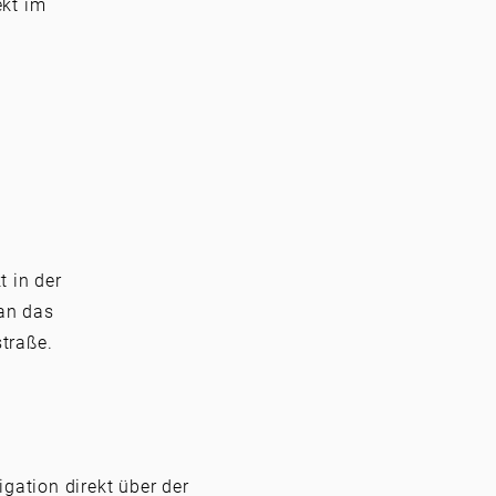
ekt im
t in der
man das
straße.
gation direkt über der