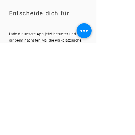
Entscheide dich für
Lade dir unsere App jetzt herunter und spare
dir beim nächsten Mal die Parkplatzsuche.
Fragen und Antworten
Wie weit kann ich im
Voraus reservieren?
Du kannst bis zu 12 Monaten