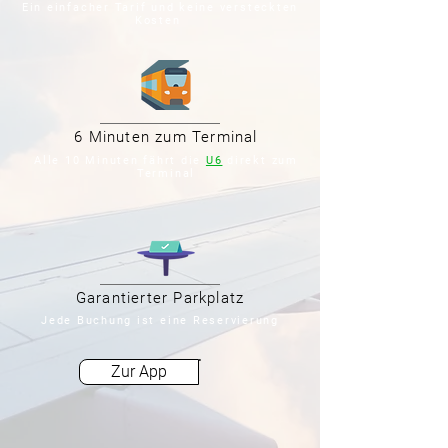
Ein einfacher Tarif und keine versteckten
Kosten
6 Minuten zum Terminal
Alle 10 Minuten fährt die
U6
direkt zum
Terminal
Garantierter Parkplatz
Jede Buchung ist eine Reservierung
Zur App