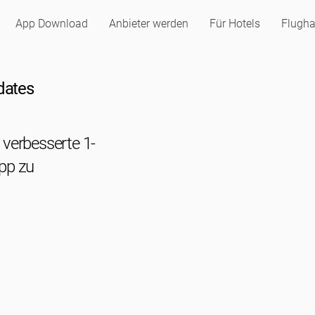
App Download
Anbieter werden
Für Hotels
Flugha
dates
e verbesserte 1-
App zu