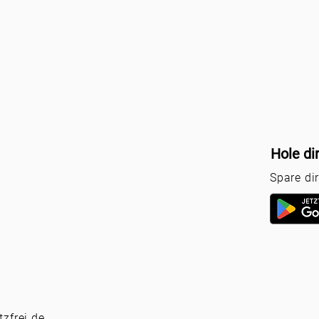
Hole di
Spare di
zfrei.de