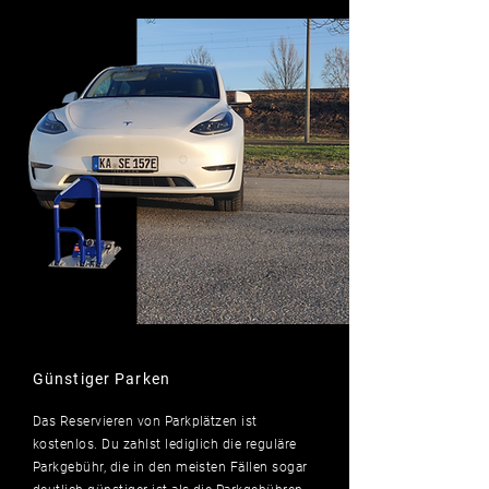
Günstiger Parken
Das Reservieren von Parkplätzen ist
kostenlos. Du zahlst
lediglich
die reguläre
Parkgebühr, die in den meisten Fällen sogar