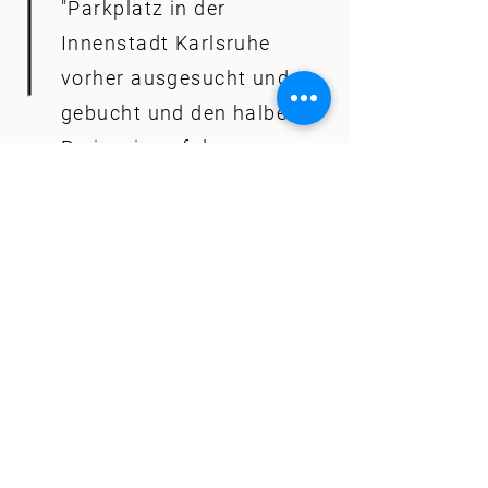
"Parkplatz in der
Innenstadt Karlsruhe
vorher ausgesucht und
gebucht und den halben
Preis wie auf den
öffentlichen gezahlt.
Dann hingefahren und
Parkbügel mit App
entsperrt. Hat
einwandfrei funktioniert."
- Philipp H. ein Android Nutzer
Fragen und Antworten