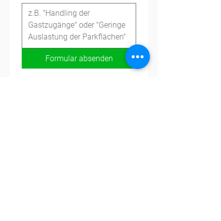
Formular absenden
App
Parkplatz anbieten
Karriere
Kontakt
Tel.:
+49 721 9588257
info@1-2-3-parkplatzfrei.de
Hole dir die App
Spare dir die Parkplatzsuche