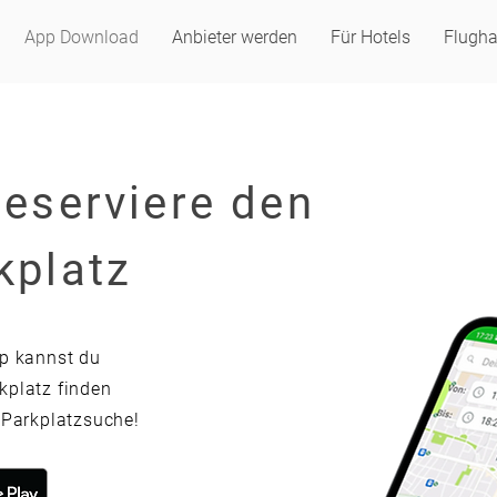
App Download
Anbieter werden
Für Hotels
Flugha
reserviere den
kplatz
pp kannst du
kplatz finden
e Parkplatzsuche!