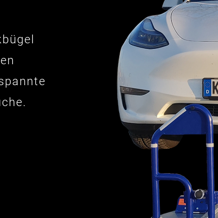
kbügel
ien
tspannte
uche.