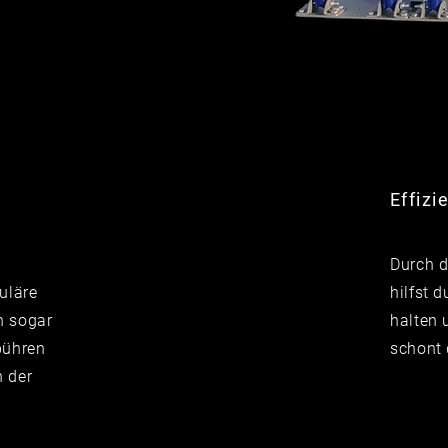
Effizi
Durch d
uläre
hilfst 
n sogar
halten 
bühren
schont 
n der