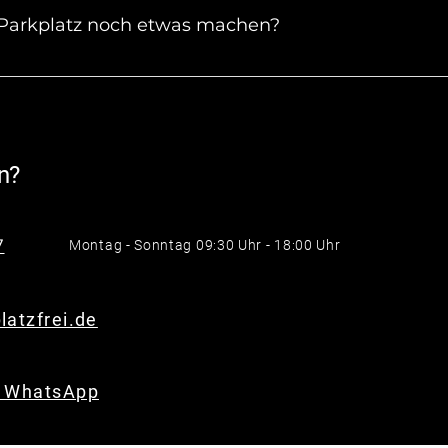
en der Schranke.
 Parkplatz noch etwas machen?
erminal gehen. Mit der Buchung hast du bereits alles erl
n?
7
Montag - Sonntag 09:30 Uhr - 18:00 Uhr
latzfrei.de
f WhatsApp