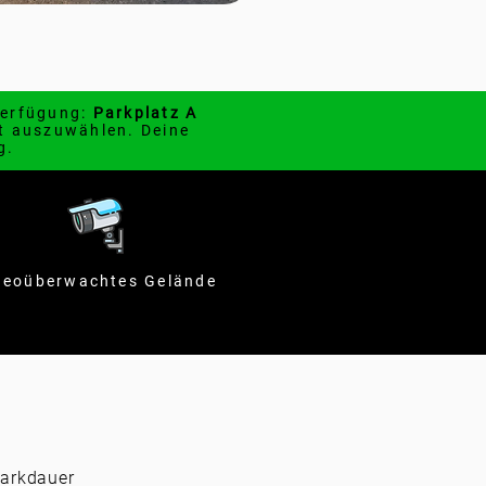
Verfügung:
Parkplatz A
rt auszuwählen. Deine
g.
deoüberwachtes Gelände
Parkdauer