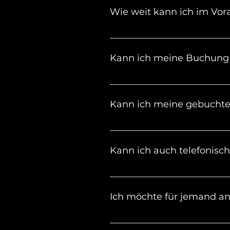
Wie weit kann ich im Vora
Du kannst bis zu 12 Monaten 
Kann ich meine Buchung 
Ja. Du kannst deine Buchung
Kann ich meine gebuchte 
Sollte der Parkplatz nicht a
der App verlängern. Falls de
Kann ich auch telefonisch
Parkzeit brauchst, kontaktie
Nein, leider nicht. Unsere Mi
Ich möchte für jemand a
Gib bei der Buchung einfach d