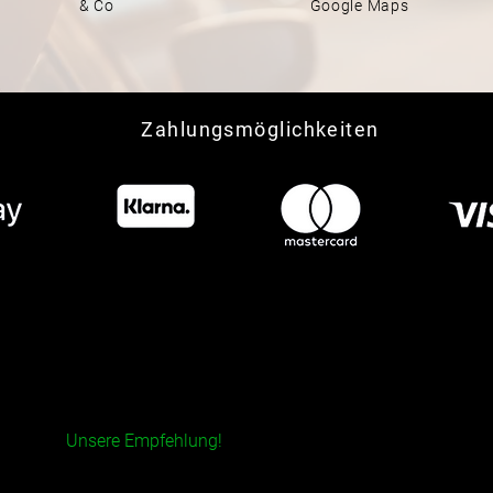
& Co
Google Maps
Zahlungsmöglichkeiten
Jetzt per App buchen!
Unsere Empfehlung!
Mit der App bekommst du viele nützliche