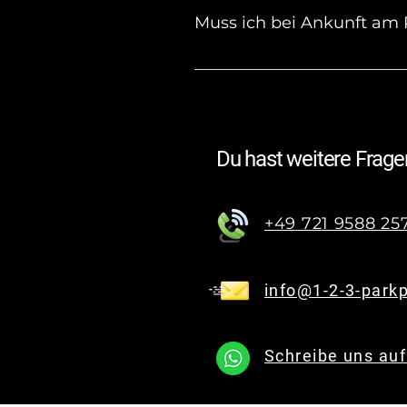
die E-Mail den Link zum Öffn
Muss ich bei Ankunft am
Nein, du kannst direkt zum T
Du hast weitere Frage
+49 721 9588 25
info@1-2-3-parkp
Schreibe uns au