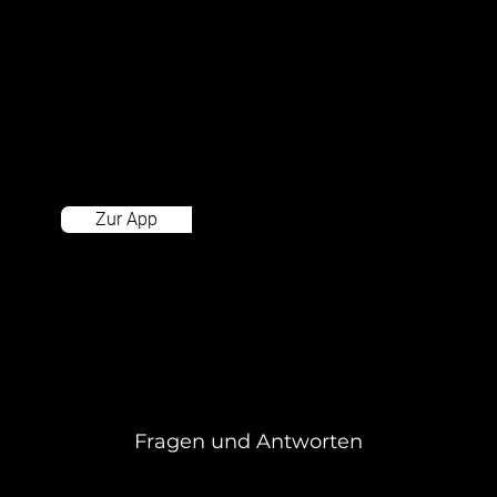
Funktionen: Kostenlos stornieren bis
Parkbeginn, Parkzeit verlängern, Schranke
öffnen, die Navigation über Google Maps
starten und eine 24/7 Hotline per
Knopfdruck.
Zur App
Fragen und Antworten