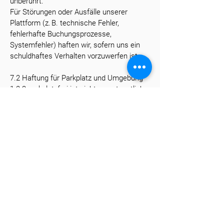
unberührt.
Für Störungen oder Ausfälle unserer
Plattform (z. B. technische Fehler,
fehlerhafte Buchungsprozesse,
Systemfehler) haften wir, sofern uns ein
schuldhaftes Verhalten vorzuwerfen ist.
7.2 Haftung für Parkplatz und Umgebung
1-2-3 parkplatzfrei ist nicht verantwortlich
für die tatsächliche Verfügbarkeit,
Zugänglichkeit, Beschaffenheit oder
Sicherheit der Parkplätze, sofern diese
nicht durch uns selbst betrieben werden.
In diesen Fällen liegt die Verantwortung
allein beim jeweiligen Vermieter.
Insbesondere übernehmen wir keine
Haftung für:
Schäden am Fahrzeug durch Dritte, Wetter
oder äußere Einflüsse,
fehlerhafte Angaben durch den Vermieter