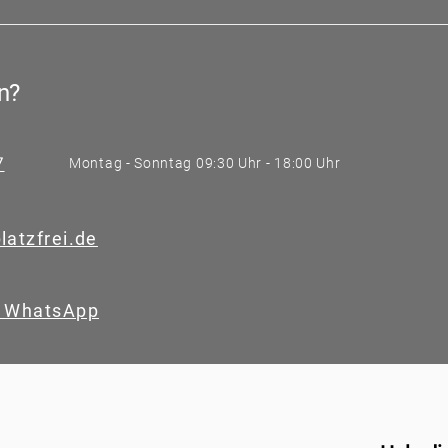
erminal gehen. Mit der Buchung hast du bereits alles erl
n?
7
Montag - Sonntag 09:30 Uhr - 18:00 Uhr
latzfrei.de
f WhatsApp