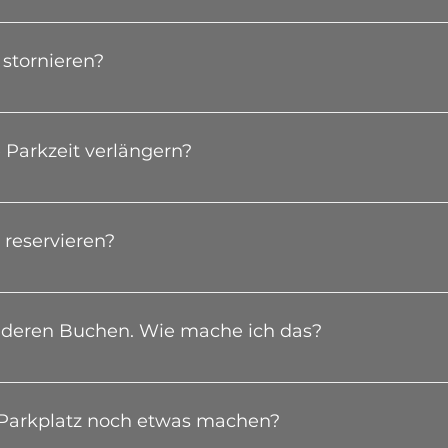
im Voraus deinen Parkplatz reservieren.
stornieren?
 kostenlos stornieren, solange die Buchungszeit noch 
Parkzeit verlängern?
usgebucht sein, kannst du deine Parkzeit ganz leicht üb
r Parkplatz ausgebucht ist oder du per Website gebucht
 reservieren?
re uns einfach und wir finden eine Lösung.
tarbeiter helfen dir aber gerne telefonisch bei der Buch
nderen Buchen. Wie mache ich das?
ie E-Mail Adresse von der Person an, die bei uns parken
en der Schranke.
 Parkplatz noch etwas machen?