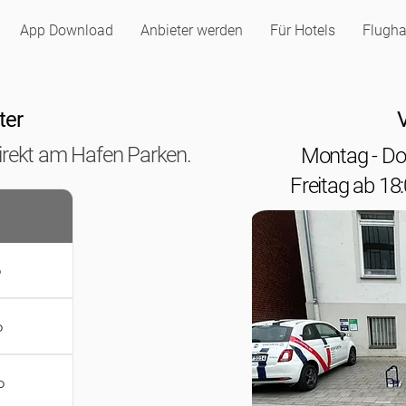
App Download
Anbieter werden
Für Hotels
Flugha
ter
V
 direkt am Hafen Parken.
Montag - Don
Freitag ab 18
o
o
o