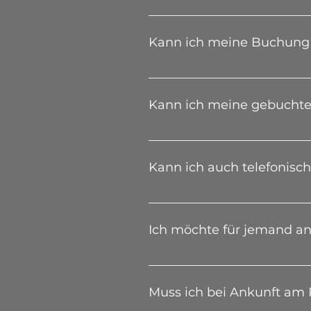
Du kannst bis zu 12 Monaten 
Kann ich meine Buchung 
Ja. Du kannst deine Buchung
Kann ich meine gebuchte 
Sollte der Parkplatz nicht a
der App verlängern. Falls de
Kann ich auch telefonisch
Parkzeit brauchst, kontaktie
Nein, leider nicht. Unsere Mi
Ich möchte für jemand a
Gib bei der Buchung einfach d
die E-Mail den Link zum Öffn
Muss ich bei Ankunft am