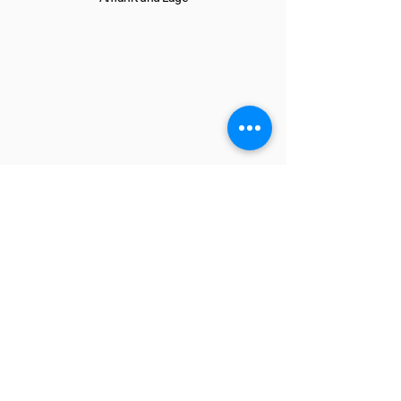
Anfahrt
Nach der Buchung kann die Navigation
direkt über der 1-2-3 parkplatzfrei App
mit Google Maps gestartet werden. Der
Parkplatz befindet sich in der
Kelsterbacher Str. 83, 65479 Raunheim
.