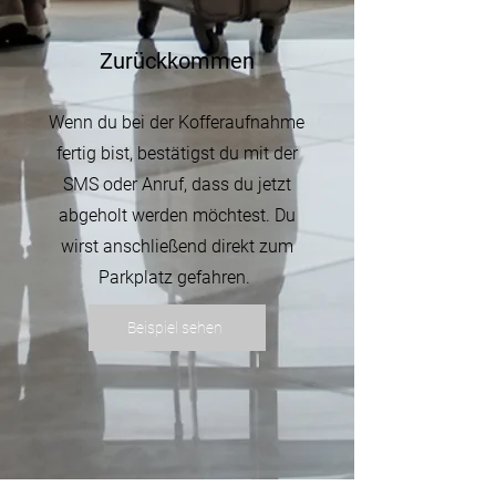
Zurückkommen
Wenn du bei der Kofferaufnahme
fertig bist,
bestätigst du mit der
SMS oder Anruf, dass du jetzt
abgeholt werden möchtest. Du
wirst anschließend direkt zum
Parkplatz gefahren.
Beispiel sehen