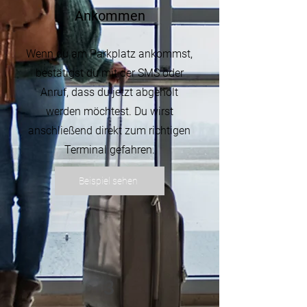
Ankommen
Wenn du am Parkplatz ankommst,
bestätigst du mit der SMS oder
Anruf, dass du jetzt abgeholt
werden möchtest. Du wirst
anschließend direkt zum richtigen
Terminal gefahren.
Beispiel sehen
3