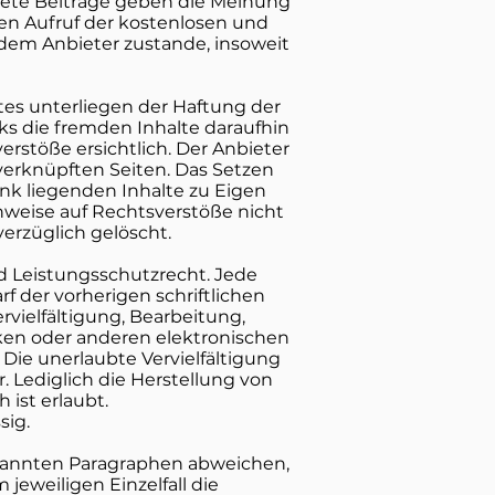
nete Beiträge geben die Meinung
den Aufruf der kostenlosen und
 dem Anbieter zustande, insoweit
tes unterliegen der Haftung der
ks die fremden Inhalte daraufhin
rstöße ersichtlich. Der Anbieter
 verknüpften Seiten. Das Setzen
ink liegenden Inhalte zu Eigen
inweise auf Rechtsverstöße nicht
erzüglich gelöscht.
d Leistungsschutzrecht. Jede
 der vorherigen schriftlichen
rvielfältigung, Bearbeitung,
ken oder anderen elektronischen
Die unerlaubte Vervielfältigung
. Lediglich die Herstellung von
ist erlaubt.
sig.
nannten Paragraphen abweichen,
jeweiligen Einzelfall die