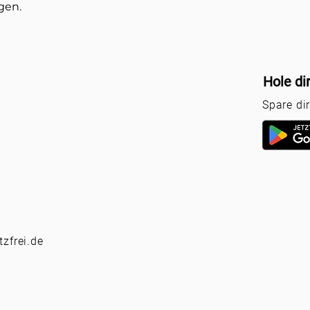
gen.
Hole di
Spare di
zfrei.de