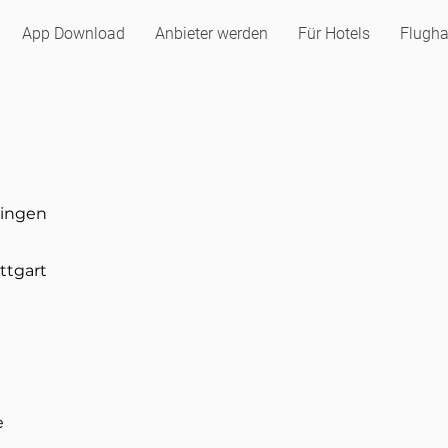
App Download
Anbieter werden
Für Hotels
Flugha
lingen
ttgart
e