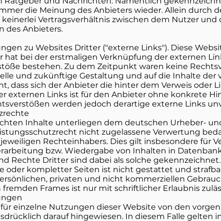
hen Ratgeber und Nachrichten. Namentlich gekennzeich
 immer die Meinung des Anbieters wieder. Allein durch 
 keinerlei Vertragsverhältnis zwischen dem Nutzer und
n des Anbieters.
gen zu Websites Dritter ("externe Links"). Diese Websi
er hat bei der erstmaligen Verknüpfung der externen Lin
stöße bestehen. Zu dem Zeitpunkt waren keine Rechtsve
tuelle und zukünftige Gestaltung und auf die Inhalte der
t, dass sich der Anbieter die hinter dem Verweis oder L
er externen Links ist für den Anbieter ohne konkrete H
tsverstößen werden jedoch derartige externe Links unv
zrechte
tlichten Inhalte unterliegen dem deutschen Urheber- un
tungsschutzrecht nicht zugelassene Verwertung bedarf
weiligen Rechteinhabers. Dies gilt insbesondere für Ve
erarbeitung bzw. Wiedergabe von Inhalten in Datenban
 Rechte Dritter sind dabei als solche gekennzeichnet. 
 oder kompletter Seiten ist nicht gestattet und strafbar
rsönlichen, privaten und nicht kommerziellen Gebrauch 
 fremden Frames ist nur mit schriftlicher Erlaubnis zuläs
ungen
für einzelne Nutzungen dieser Website von den vorge
drücklich darauf hingewiesen. In diesem Falle gelten im 