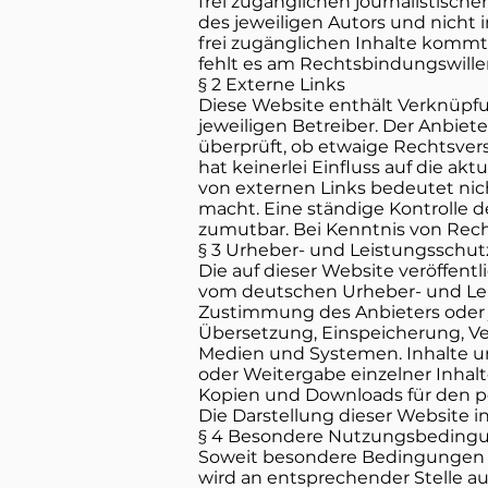
frei zugänglichen journalistisc
des jeweiligen Autors und nicht
frei zugänglichen Inhalte kommt
fehlt es am Rechtsbindungswille
§ 2 Externe Links
Diese Website enthält Verknüpfun
jeweiligen Betreiber. Der Anbiet
überprüft, ob etwaige Rechtsver
hat keinerlei Einfluss auf die ak
von externen Links bedeutet nich
macht. Eine ständige Kontrolle d
zumutbar. Bei Kenntnis von Rech
§ 3 Urheber- und Leistungsschut
Die auf dieser Website veröffen
vom deutschen Urheber- und Leis
Zustimmung des Anbieters oder je
Übersetzung, Einspeicherung, V
Medien und Systemen. Inhalte und
oder Weitergabe einzelner Inhalte
Kopien und Downloads für den pe
Die Darstellung dieser Website in
§ 4 Besondere Nutzungsbeding
Soweit besondere Bedingungen 
wird an entsprechender Stelle aus