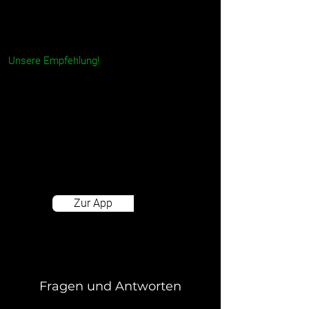
Jetzt per App buchen!
Unsere Empfehlung!
Mit der App bekommst du viele nützliche
Funktionen: Kostenlos stornieren bis
Parkbeginn, Parkzeit verlängern,
Schranke öffnen, die Navigation über
Google Maps starten und eine 24/7
Hotline per Knopfdruck.
Zur App
Fragen und Antworten