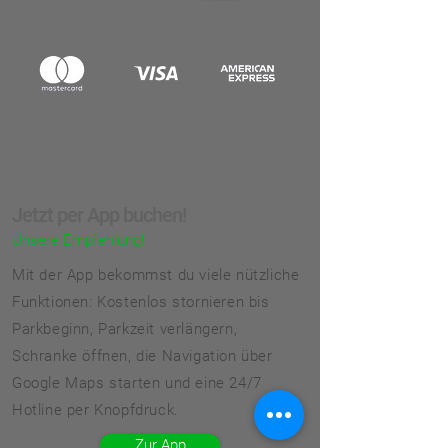
Jetzt per App buchen!
Unsere Empfehlung!
Mit der App bekommst du viele nützliche
Funktionen: Kostenlos stornieren bis
Parkbeginn, Parkzeit verlängern,
Schranke öffnen, die Navigation über
Google Maps starten und eine 24/7
Hotline per Knopfdruck.
Zur App