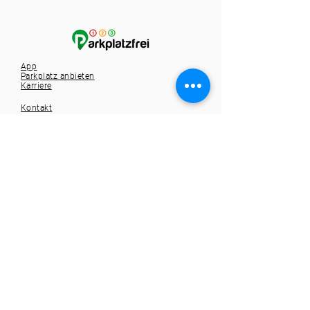
App
Parkplatz anbieten
Karriere
Kontakt
Tel.:
+49 721 9588257
info@1-2-3-parkplatzfrei.de
Hole dir die App
Spare dir die Parkplatzsuche