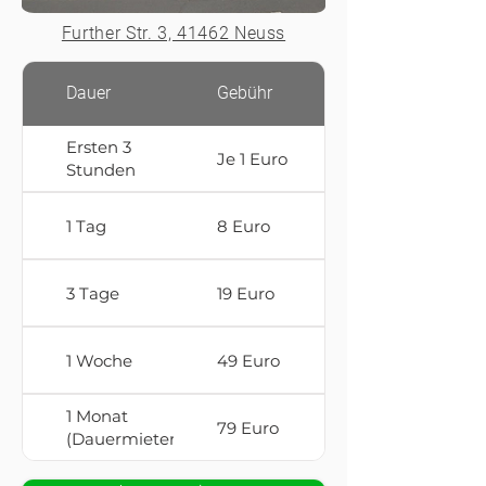
Further Str. 3, 41462 Neuss
Dauer
Gebühr
Ersten 3
Je 1 Euro
Stunden
1 Tag
8 Euro
3 Tage
19 Euro
1 Woche
49 Euro
1 Monat
79 Euro
(Dauermieter)