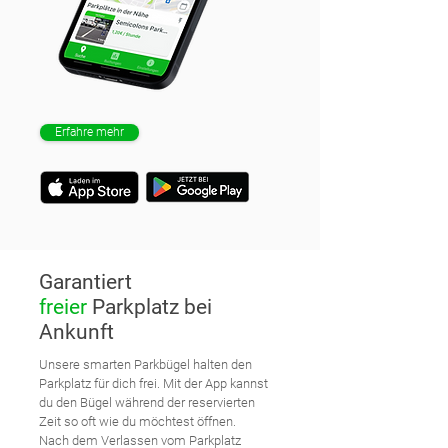
Erfahre mehr
Garantiert
freier
Parkplatz bei
Ankunft
Unsere smarten Parkbügel halten den
Parkplatz für dich frei. Mit der App kannst
du den Bügel während der reservierten
Zeit so oft wie du möchtest öffnen.
Nach dem Verlassen vom Parkplatz