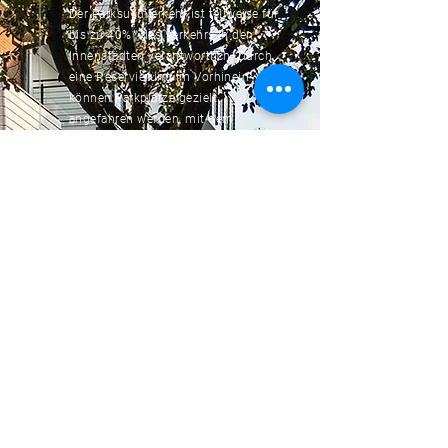
Der Parksuchverkehr ist teilweise für
bis zu 40%* des Verkehrs in den
Innenstädten verantwortlich. Durch
eine Reservierung im Vorhinein
können Parkplätze gezielt
angefahren werden, mit dem
sicheren Gefühl, ein
garantiert
freien
Parkplatz zu haben.
Wir schaffen mehr Platz in den
Städten in dem wir privaten Raum
der Öffentlichkeit zugänglich
machen und die Anbieter dadurch
ein weiteres Einkommen verdienen
können.
*Quelle: ADAC
https://www.adac.de/der-
adac/regionalclubs/nrw/nrw-kolumne-parken/
Anbieter werden