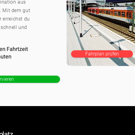
ination aus
. Mit dem gut
 erreichst du
 schnell und
en Fahrtzeit
Fahrplan prüfen
nuten
rvieren
g
platz