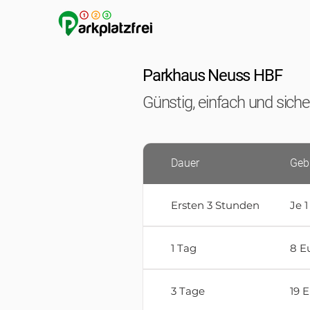
Parkhaus Neuss HBF
Günstig, einfach und sich
Dauer
Geb
Ersten 3 Stunden
Je 1
1 Tag
8 E
3 Tage
19 