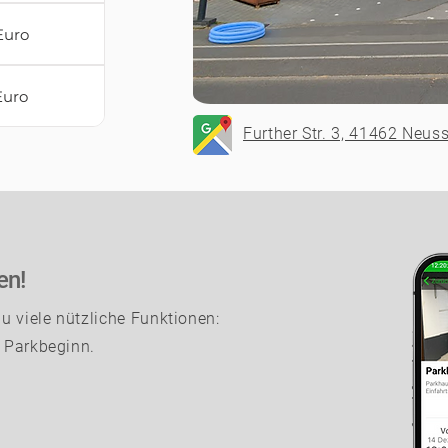
Euro
Euro
Further Str. 3, 41462 Neus
en!
 viele nützliche Funktionen:
s Parkbeginn.