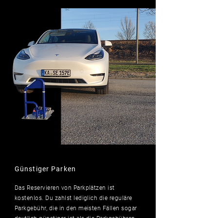
Günstiger Parken
Das Reservieren von Parkplätzen ist
kostenlos. Du zahlst
lediglich
die reguläre
Parkgebühr, die in den meisten Fällen sogar