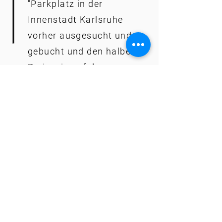
"Parkplatz in der
Innenstadt Karlsruhe
vorher ausgesucht und
gebucht und den halben
Preis wie auf den
öffentlichen gezahlt.
Dann hingefahren und
Parkbügel mit App
entsperrt. Hat
einwandfrei funktioniert."
- Philipp H. ein Android Nutzer
Fragen und Antworten