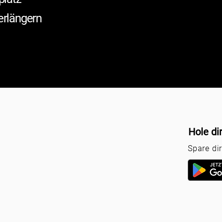
erlängern
Hole di
Spare di