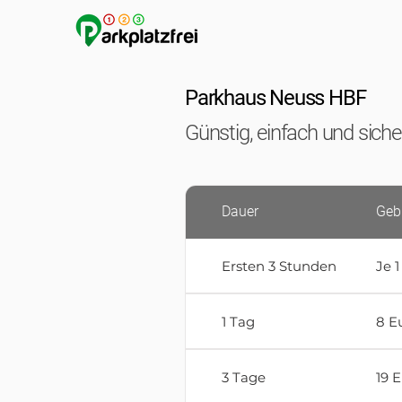
Parkhaus Neuss HBF
Günstig, einfach und sich
Dauer
Geb
Ersten 3 Stunden
Je 1
1 Tag
8 E
3 Tage
19 