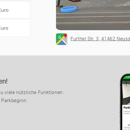
Euro
Euro
Further Str. 3, 41462 Neus
en!
 viele nützliche Funktionen:
s Parkbeginn.