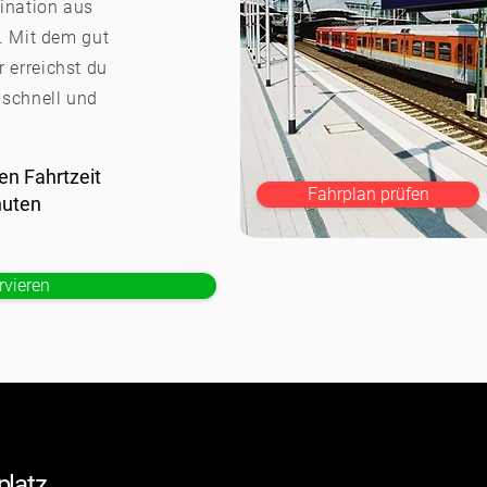
ination aus
. Mit dem gut
 erreichst du
 schnell und
en Fahrtzeit
Fahrplan prüfen
nuten
rvieren
g
platz