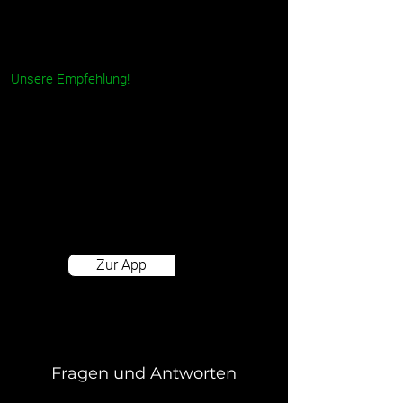
Jetzt per App buchen!
Unsere Empfehlung!
Mit der App bekommst du viele nützliche
Funktionen: Kostenlos stornieren bis
Parkbeginn, Parkzeit verlängern,
Schranke öffnen, die Navigation über
Google Maps starten und eine 24/7
Hotline per Knopfdruck.
Zur App
Fragen und Antworten