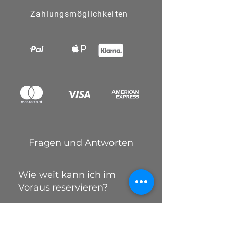
Zahlungsmöglichkeiten
Fragen und Antworten
Wie weit kann ich im
Voraus reservieren?
Du kannst bis zu 12 Monaten
im Voraus deinen Parkplatz
Kann ich meine