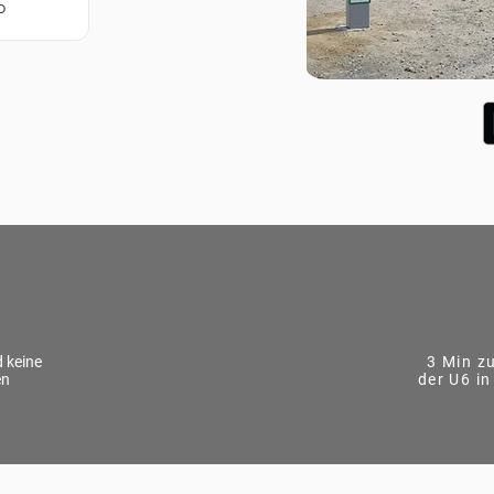
o
d keine
3 Min zu
en
der U6 in