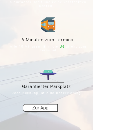
Ein einfacher Tarif und keine versteckten
Kosten
6 Minuten zum Terminal
Alle 10 Minuten fährt die
U6
direkt zum
Terminal
Garantierter Parkplatz
Jede Buchung ist eine Reservierung
Zur App