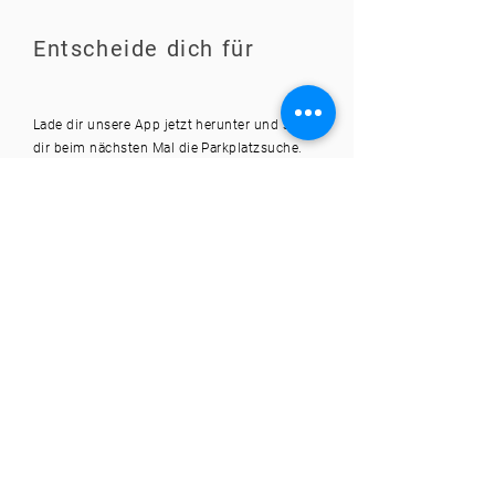
Entscheide dich für
Lade dir unsere App jetzt herunter und spare
dir beim nächsten Mal die Parkplatzsuche.
Fragen und Antworten
Wie weit kann ich im
Voraus reservieren?
Du kannst bis zu 12 Monaten