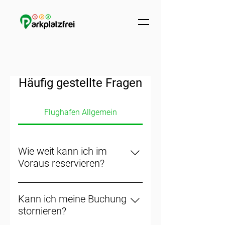
Häufig gestellte Fragen
Flughafen Allgemein
Wie weit kann ich im
Voraus reservieren?
Du kannst bis zu 12 Monaten im
Voraus deinen Parkplatz
Kann ich meine Buchung
reservieren.
stornieren?