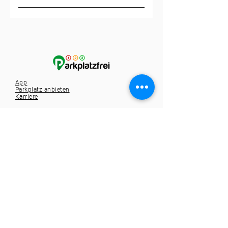
Nein, du kannst direkt zum
Terminal gehen. Mit der Buchung
hast du bereits alles erledigt.
App
Parkplatz anbieten
Karriere
Kontakt
Tel.:
+49 721 9588257
info@1-2-3-parkplatzfrei.de
Hole dir die App
Spare dir die Parkplatzsuche