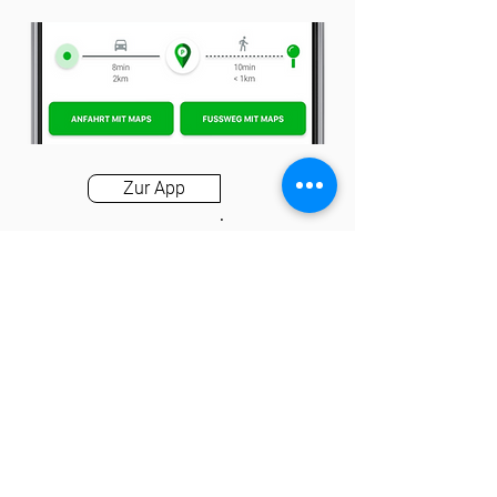
Zur App
App
Parkplatz anbieten
Karriere
Kontakt
Tel.:
+49 721 9588257
info@1-2-3-parkplatzfrei.de