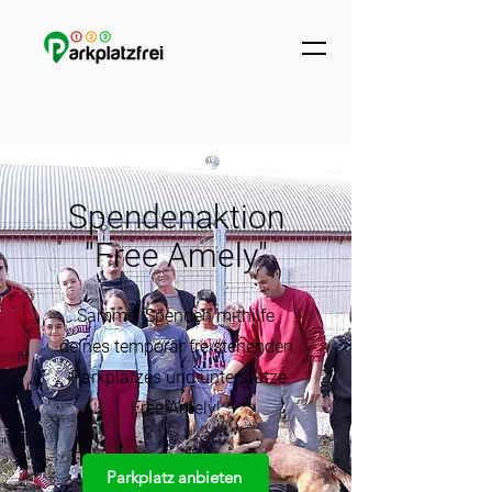
Spendenaktion
"Free Amely"
Sammel Spenden mithilfe
deines temporär freistehenden
Parkplatzes und unterstütze
Free Amely!
Parkplatz anbieten