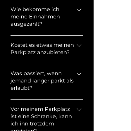
Wie bekomme ich
meine Einnahmen
ausgezahlt?
Am Ende vom Monat
überweisen wir deine
Kostet es etwas meinen
Einnahmen auf das von dir
Parkplatz anzubieten?
angegebene Konto.
Nein. Das Anbieten von
deinem Parkplatz bei uns ist
Was passiert, wenn
kostenlos. Wir erheben eine
jemand länger parkt als
Provision, wenn jemand bei dir
erlaubt?
parkt.
Der Nutzer erhält eine
Benachrichtigung auf sein
Vor meinem Parkplatz
Handy, dass die Parkzeit bald
ist eine Schranke, kann
abläuft. Verlässt der Nutzer
ich ihn trotzdem
den Parkplatz trotzdem nicht