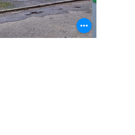
Schutz vor Falschparkern
Wir geben Fremdparkern
keine Chance. Schütze
dich und garantiere
deinen Besucher, Gästen
oder Kunden einen freien
Parkplatz