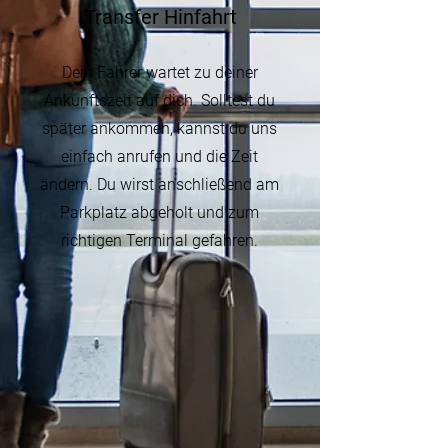
Transfer Hinfahrt
Dein Fahrer wartet zu deiner
Ankunftszeit auf dich. Solltest du
später ankommen, kannst du uns
einfach anrufen und die Zeit
ändern. Du wirst anschließend am
Parkplatz abgeholt und zum
richtigen Terminal gefahren.
3