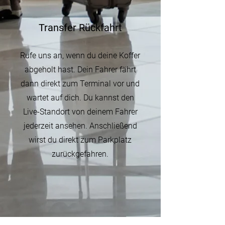
Transfer Rückfahrt
Rufe uns an, wenn du deine Koffer
abgeholt hast. Dein Fahrer fährt
dann direkt zum Terminal vor und
wartet auf dich. Du kannst den
Live-Standort von deinem Fahrer
jederzeit ansehen. Anschließend
wirst du direkt zum Parkplatz
zurückgefahren.