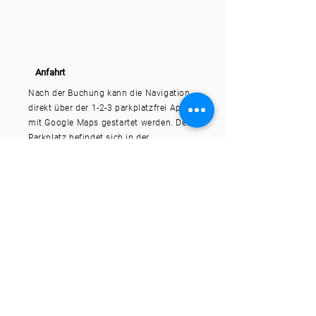
Anfahrt
Nach der Buchung kann die Navigation
direkt über der 1-2-3 parkplatzfrei App
mit Google Maps gestartet werden. Der
Parkplatz befindet sich in der
Kelsterbacher Str. 82, 65479 Raunheim
.
Zur App
Du zahlst nur so viel, wie du
wirklich parkst und bei Bedarf
verlängerst du einfach deine