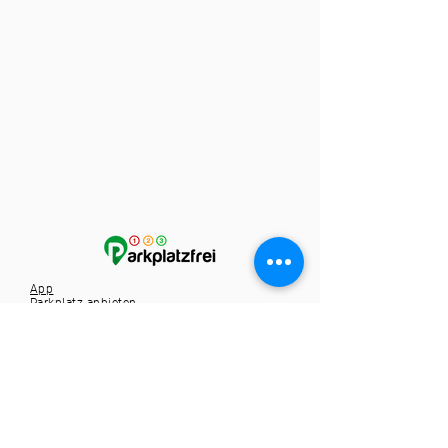
App
Parkplatz anbieten
Karriere
Kontakt
Tel.:
+49 721 9588257
info@1-2-3-parkplatzfrei.de
Hole dir die App
Spare dir die Parkplatzsuche