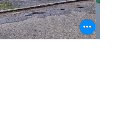
Schutz vor Falschparkern
Wir geben Fremdparkern
keine Chance. Schütze
dich und garantiere
deinen Besucher, Gästen
oder Kunden einen freien
Parkplatz