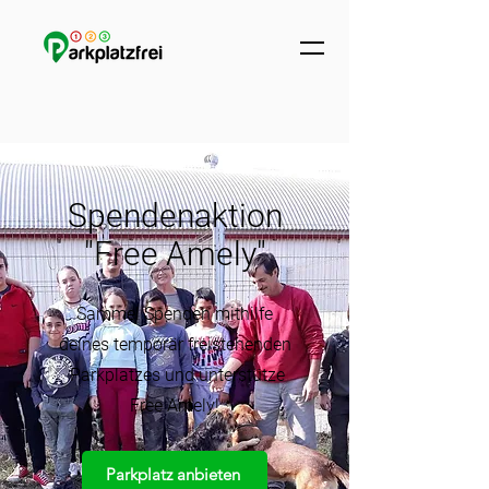
Spendenaktion
"Free Amely"
Sammel Spenden mithilfe
deines temporär freistehenden
Parkplatzes und unterstütze
Free Amely!
Parkplatz anbieten