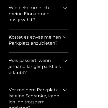
Wie bekomme ich
meine Einnahmen
ausgezahlt?
Am Ende vom Monat
überweisen wir deine
Kostet es etwas meinen
Einnahmen auf das von dir
Parkplatz anzubieten?
angegebene Konto.
Nein. Das Anbieten von
deinem Parkplatz bei uns ist
Was passiert, wenn
kostenlos. Wir erheben eine
jemand länger parkt als
Provision, wenn jemand bei dir
erlaubt?
parkt.
Der Nutzer erhält eine
Benachrichtigung auf sein
Vor meinem Parkplatz
Handy, dass die Parkzeit bald
ist eine Schranke, kann
abläuft. Verlässt der Nutzer
ich ihn trotzdem
den Parkplatz trotzdem nicht