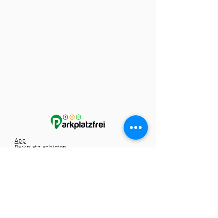
App
Parkplatz anbieten
Karriere
Kontakt
Tel.:
+49 721 9588257
info@1-2-3-parkplatzfrei.de
Hole dir die App
Spare dir die Parkplatzsuche